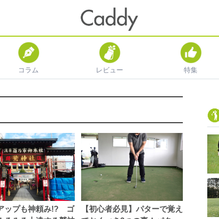
コラム
レビュー
特集
【初心者必見】パターで覚え
アップも神頼み!? ゴ