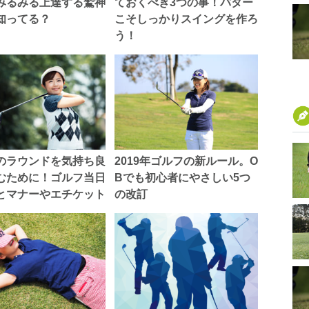
ておくべき3つの事！パター
みるみる上達する鷲神
こそしっかりスイングを作ろ
知ってる？
う！
のラウンドを気持ち良
2019年ゴルフの新ルール。O
むために！ゴルフ当日
Bでも初心者にやさしい5つ
とマナーやエチケット
の改訂