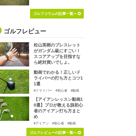
ゴルフコラムの記事一覧へ
ゴルフレビュー
松山英樹のブレスレット
がガンダム級にすごい！
スコアアップを目指すな
ら絶対買いでしょ。
動画でわかる！正しいド
ライバーの打ち方とコツ1
1選
#ドライバー
#初心者
#動画
【アイアンレッスン動画1
0選】プロが教える脱初心
者のアイアン打ち方まと
め
#アイアン
#初心者
#動画
ゴルフレビューの記事一覧へ