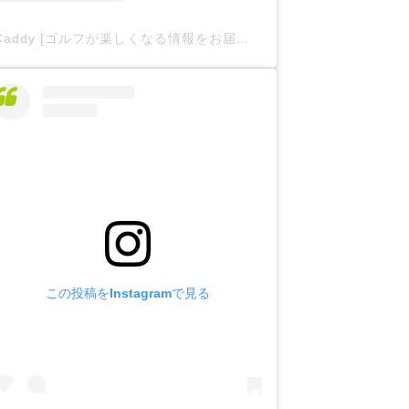
Caddy [ゴルフが楽しくなる情報をお届け
](@caddy__offici
この投稿をInstagramで見る