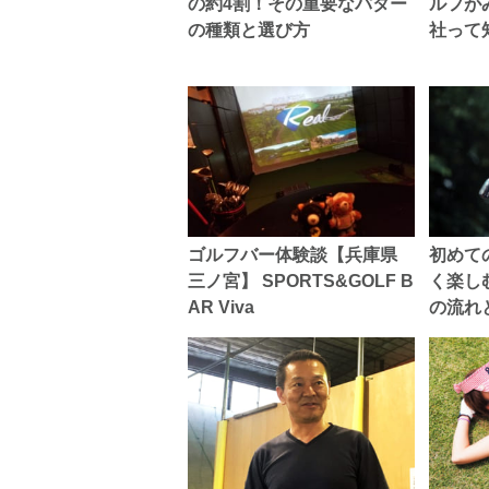
の約4割！その重要なパター
ルフが
の種類と選び方
社って
ゴルフバー体験談【兵庫県
初めて
三ノ宮】 SPORTS&GOLF B
く楽し
AR Viva
の流れ