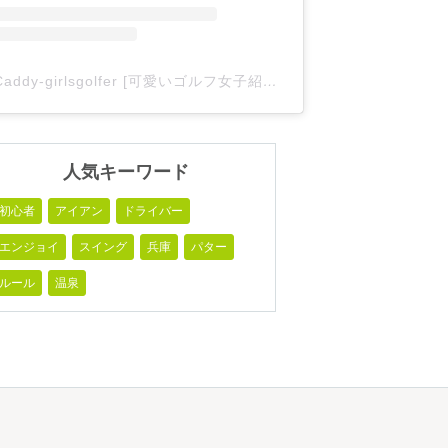
Caddy-girlsgolfer [可愛いゴルフ女子紹介](@caddy_girlsgolfer)がシェアした投稿
人気キーワード
初心者
アイアン
ドライバー
エンジョイ
スイング
兵庫
パター
ルール
温泉