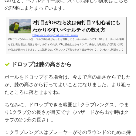
OBなど、ペナルティ一般についての詳しい説明はこちら
acelet/1打罰なのに実は2打分損してる!？OBってそもそもどういうこと？しっかりわかる！OBの意味。OB
の記事にまとまっています。
とは、アウトオブバウ…
2打目がOBなら次は何打目？初心者にも
わかりやすいペナルティの数え方
https://caddy.jp/column/ob_rules
OBについてのルールは、ゴルフ初心者がもっとも理解しにくいルールの一つです。OBとは、ボールが場外
などに出た場合に発生するペナルティですが、OBは発生したタイミング、発生した場所などで罰則・対応
の仕方が変わってきます。この記事では、OBについて可能なかぎり分かりやすく、ていねいに解説をして
みました。この説明ならわかりやすい!！OBの基本的な意味と数え方！OBとはそもそも何か？OBとは、ア
ウトオブバウンス (Out of Bounds)の略語で、プレーができる区域外のことです。ボールがゴルフ場外に出
ドロップは膝の高さから
てしまった時、ゴルフプレイ…
ボールを
ドロップ
する場合は、今まで肩の高さからでした
が、膝の高さから行ってよいことになりました。より狙っ
たところに落とせますね。
ちなみに、ドロップできる範囲は1クラブレングス、つま
り1クラブ分の長さが目安です（ハザードから出す時はク
ラブの2つ分の長さ）。
１クラブレングスはプレーヤーがそのラウンドのために持