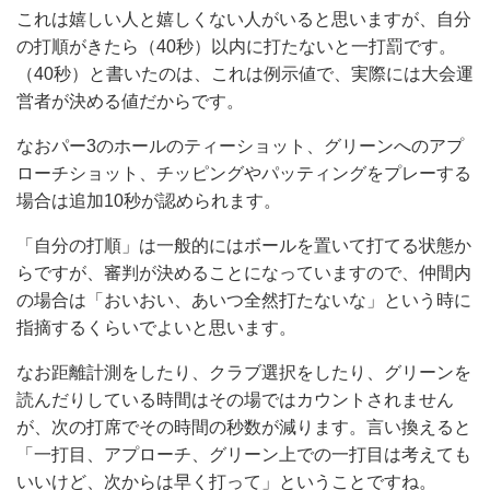
これは嬉しい人と嬉しくない人がいると思いますが、自分
の打順がきたら（40秒）以内に打たないと一打罰です。
（40秒）と書いたのは、これは例示値で、実際には大会運
営者が決める値だからです。
なおパー3のホールのティーショット、グリーンへのアプ
ローチショット、チッピングやパッティングをプレーする
場合は追加10秒が認められます。
「自分の打順」は一般的にはボールを置いて打てる状態か
らですが、審判が決めることになっていますので、仲間内
の場合は「おいおい、あいつ全然打たないな」という時に
指摘するくらいでよいと思います。
なお距離計測をしたり、クラブ選択をしたり、グリーンを
読んだりしている時間はその場ではカウントされません
が、次の打席でその時間の秒数が減ります。言い換えると
「一打目、アプローチ、グリーン上での一打目は考えても
いいけど、次からは早く打って」ということですね。