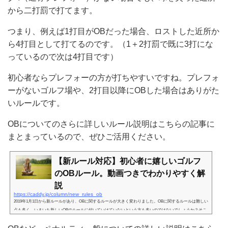
から二打罰で打てます。
つまり、例えば1打目がOBだった場合、ロストした近所か
ら4打目として打てるのです。（1＋2打罰で既に3打にな
っているので次は4打目です）
初心者ならプレフォーの方が打ちやすいですね。プレフォ
ーがないゴルフ場や、2打目以降にOBした場合はありがた
いルールです。
OBについてのさらに詳しいルール説明はこちらの記事に
まとまっているので、ぜひご活用ください。
【新ルール対応】初心者に嬉しいゴルフ
のOBルール。動画つきでわかりやすく解
説
https://caddy.jp/column/new_rules_ob
2019年1月1日から新ルールがあり、OBに関するルールが大きく変わりました。OBに関するルールは難しい
点も多く、いまいち新しいOBのルールに付いていけていないという方も多いのではないでしょうか？そこ
で今回は、OBの基本的なルールを抑えながら、新ルールについてもわかりやすく解説しました。動画や図
表つきで説明しているので、初心者の方にもイメージがつきやすくオススメです。https://caddy.jp/review/br