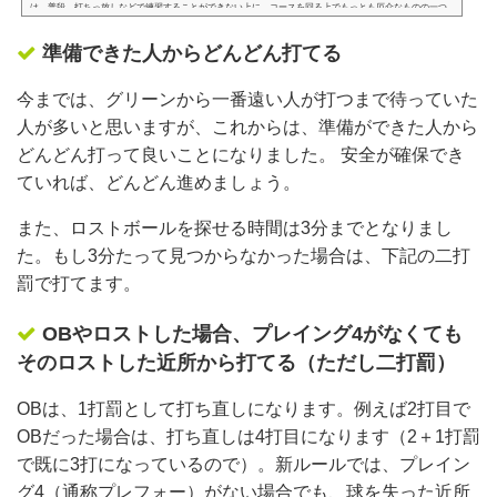
は、普段、打ちっ放しなどで練習することができない上に、コースを回る上でもっとも厄介なものの一つ
です。今回は、一発で抜けられるバンカーショットのコツをご紹介します。わかりやすい解説を心がけた
ので、初心者の方も安心してお読みいただけます。 普通のショットとの違いは実はココだけ！！バンカー
準備できた人からどんどん打てる
ショットの基本的な構え方と打ち方。普通のショットとバンカーショットの違いは、大きく分けるとたっ
たの2点だけです。構え方…
今までは、グリーンから一番遠い人が打つまで待っていた
人が多いと思いますが、これからは、準備ができた人から
どんどん打って良いことになりました。 安全が確保でき
ていれば、どんどん進めましょう。
また、ロストボールを探せる時間は3分までとなりまし
た。もし3分たって見つからなかった場合は、下記の二打
罰で打てます。
OBやロストした場合、プレイング4がなくても
そのロストした近所から打てる（ただし二打罰）
OBは、1打罰として打ち直しになります。例えば2打目で
OBだった場合は、打ち直しは4打目になります（2＋1打罰
で既に3打になっているので）。新ルールでは、プレイン
グ4（通称プレフォー）がない場合でも、球を失った近所