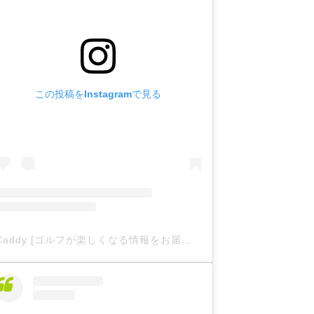
この投稿をInstagramで見る
Caddy [ゴルフが楽しくなる情報をお届け
](@caddy__offici