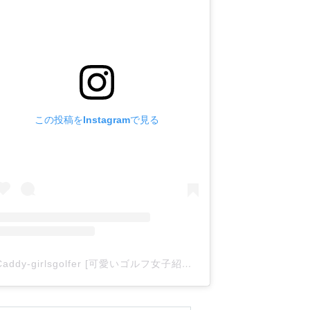
この投稿をInstagramで見る
Caddy-girlsgolfer [可愛いゴルフ女子紹介](@caddy_girlsgolfer)がシェアした投稿