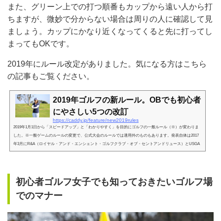
また、グリーン上での打つ順番もカップから遠い人から打
ちますが、微妙で分からない場合は周りの人に確認して見
ましょう。カップにかなり近くなってくると先に打ってし
まってもOKです。
2019年にルール改定がありました。気になる方はこちら
の記事もご覧ください。
2019年ゴルフの新ルール。OBでも初心者
にやさしい5つの改訂
https://caddy.jp/feature/new2019rules
2019年1月1日から「スピードアップ」と「わかりやすく」を目的にゴルフの一般ルール（※）が変わりま
した。※一般ゲームのルールの変更で、公式大会のルールでは適用外のものもあります。発表自体は2017
年3月にR&A（ロイヤル・アンド・エンシェント・ゴルフクラブ・オブ・セントアンドリュース）とUSGA
（全米ゴルフ協会）が「ゴルフ規則を近代化するための変更案」を提案していました。https://caddy.jp/revie
w/bracelet/初心者にとって嬉しいルール5つレジャーゴルフを楽しみたい方や初心者にとっては嬉しい改定
となっていますので…
初心者ゴルフ女子でも知っておきたいゴルフ場
でのマナー