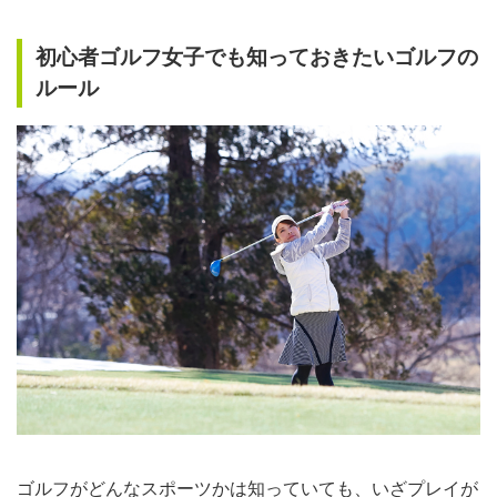
たりして予定よりも到着が遅れてしまうことも考えられます。余裕を持って出発しましょう。ゴルフ場
は、思ったより早く着いてしまっても何も問題ありません。ゆっくり朝食を取ったり、普段できないグリ
初心者ゴルフ女子でも知っておきたいゴルフの
ーンでのパッティング練習が…
ルール
ゴルフがどんなスポーツかは知っていても、いざプレイが