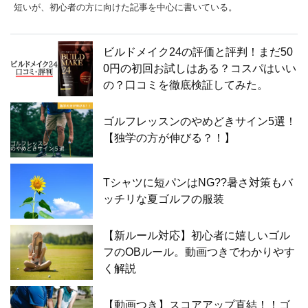
短いが、初心者の方に向けた記事を中心に書いている。
ビルドメイク24の評価と評判！まだ50
0円の初回お試しはある？コスパはいい
の？口コミを徹底検証してみた。
ゴルフレッスンのやめどきサイン5選！
【独学の方が伸びる？！】
Tシャツに短パンはNG??暑さ対策もバ
ッチリな夏ゴルフの服装
【新ルール対応】初心者に嬉しいゴル
フのOBルール。動画つきでわかりやす
く解説
【動画つき】スコアアップ直結！！ゴ