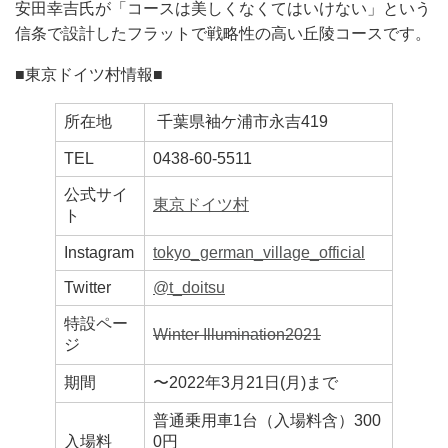
安田幸吉氏が「コースは美しくなくてはいけない」という
信条で設計したフラットで戦略性の高い丘陵コースです。
■東京ドイツ村情報■
所在地
千葉県袖ケ浦市永吉419
TEL
0438-60-5511
公式サイ
東京ドイツ村
ト
Instagram
tokyo_german_village_official
Twitter
@t_doitsu
特設ペー
Winter Illumination2021
ジ
期間
〜2022年3月21日(月)まで
普通乗用車1台（入場料含）300
入場料
0円