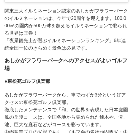
関東三大イルミネーション認定のあしかがフラワーパーク
のイルミネーションは、今年で20周年を迎えます。100,0
00㎡の園内が500万球を超えるイルミネーションで彩られ
る世界は圧巻！
「夜景観光士が選ぶイルミネーションランキング」6年連
続全国一位のきらめく景色は必見です。
あしかがフラワーパークへのアクセスがよいゴルフ
場
●東松苑ゴルフ倶楽部
あしかがフラワーパークから、車でわずか3分という好ア
クセスの東松苑ゴルフ倶楽部。
徹底したメンテナンスで「和」の世界を表現した日本庭園
風の丘陵コースは、全国各地から集められた銘木や、滝、
池、巨大な庭石などがコースを彩っています。
中嶋常幸プロの父親であり、ゴルフ会の名物頑固親父・中