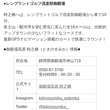
●レンブラントゴルフ倶楽部御殿場
時之栖へは、レンブラントゴルフ倶楽部御殿場から車で10
分。
富士山・駿河湾を望む変化に富んだ全18ホールは、比較的
アップダウンの少ないフラットなコースです。
最新GPSナビゲーション搭載のカートで快適にラウンド！
■御殿場高原 時之栖（ときのすみか）情報■
所在地
静岡県御殿場市神山719
0550-87-3700
TEL
受付時間9：00~20：00
公式サイ
御殿場高原 時之栖
ト
Instagram
tokinosumika_gotemba
Twitter
@tokinosumika_