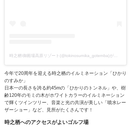
時之栖\御殿場高原リゾート(@tokinosumika_gotemba)がシェアした投稿
今年で20周年を迎える時之栖のイルミネーション「ひかり
のすみか」
日本一の長さを誇る約45mの「ひかりのトンネル」や、樹
齢120年のモミの木がホワイトカラーのイルミネーション
で輝くツインツリー、音楽と光の共演が美しい「噴水レー
ザーショー」など、見所がたくさんです！
時之栖へのアクセスがよいゴルフ場