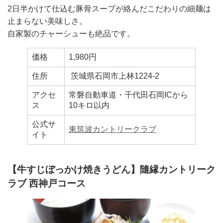
2日半かけて仕込む豚骨スープが絡んだこだわりの細麺は
止まらない美味しさ。
自家製のチャーシューも絶品です。
価格
1,980円
住所
茨城県石岡市上林1224-2
アクセ
常磐自動車道・千代田石岡ICから
ス
10キロ以内
公式サ
東筑波カントリークラブ
イト
【牛すじぼっかけ焼きうどん】隨縁カントリーク
ラブ 西神戸コース