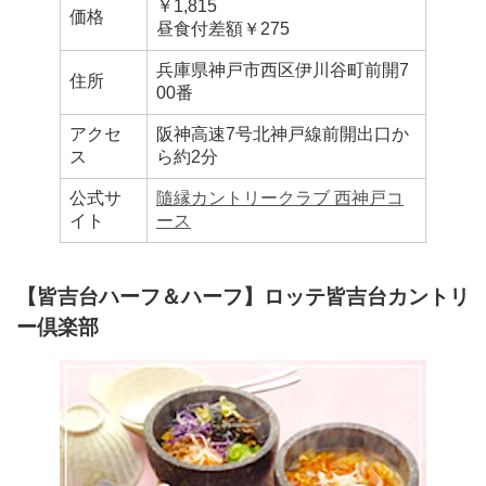
￥1,815
価格
昼食付差額￥275
兵庫県神戸市西区伊川谷町前開7
住所
00番
アクセ
阪神高速7号北神戸線前開出口か
ス
ら約2分
公式サ
隨縁カントリークラブ 西神戸コ
イト
ース
【皆吉台ハーフ＆ハーフ】ロッテ皆吉台カントリ
ー倶楽部