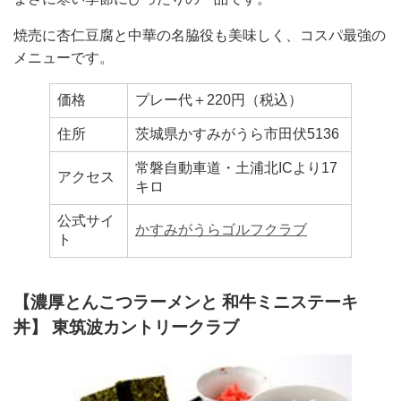
焼売に杏仁豆腐と中華の名脇役も美味しく、コスパ最強の
メニューです。
価格
プレー代＋220円（税込）
住所
茨城県かすみがうら市田伏5136
常磐自動車道・土浦北ICより17
アクセス
キロ
公式サイ
かすみがうらゴルフクラブ
ト
【濃厚とんこつラーメンと 和牛ミニステーキ
丼】 東筑波カントリークラブ