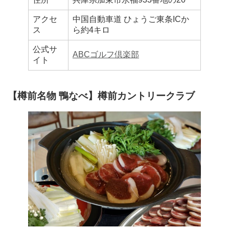
アクセ
中国自動車道 ひょうご東条ICか
ス
ら約4キロ
公式サ
ABCゴルフ倶楽部
イト
【樽前名物 鴨なべ】樽前カントリークラブ