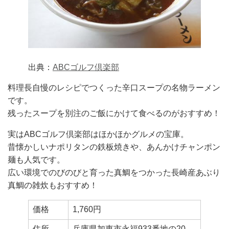
出典：
ABCゴルフ倶楽部
料理長自慢のレシピでつくった辛口スープの名物ラーメン
です。
残ったスープを別注のご飯にかけて食べるのがおすすめ！
実はABCゴルフ倶楽部はほかほかグルメの宝庫。
昔懐かしいナポリタンの鉄板焼きや、あんかけチャンポン
麺も人気です。
広い環境でのびのびと育った真鯛をつかった長崎産あぶり
真鯛の雑炊もおすすめ！
価格
1,760円
住所
兵庫県加東市永福933番地の20