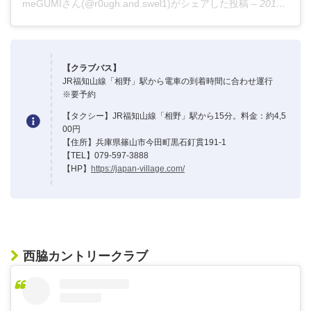
meGUMIさん(@r0ugh.and.swel1)がシェアした投稿
–
2017年10月月9日午前1時25分PDT
【クラブバス】
JR福知山線「相野」駅から電車の到着時間に合わせ運行
※要予約
【タクシー】JR福知山線「相野」駅から15分。料金：約4,5
00円
【住所】兵庫県篠山市今田町黒石釘貫191-1
【TEL】079-597-3888
【HP】
https://japan-village.com/
西脇カントリークラブ