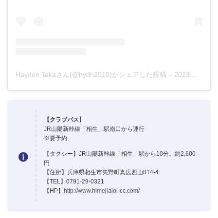
Hayden Takaさん(@hydn2010)がシェアした投稿
–
2019年 5月月25日午前12時02分PDT
【クラブバス】
JR山陽新幹線「相生」駅南口から運行
※要予約
【タクシー】JR山陽新幹線「相生」駅から10分。約2,600
円
【住所】兵庫県相生市矢野町真広西山814-4
【TEL】0791-29-0321
【HP】
http://www.himejiaioi-cc.com/