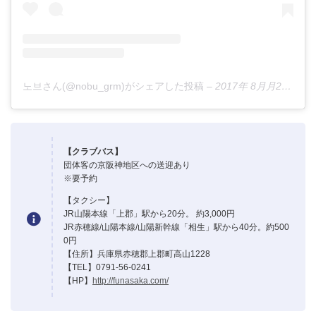
노브さん(@nobu_grm)がシェアした投稿
–
2017年 8月月28日午前12時54分PDT
【クラブバス】
団体客の京阪神地区への送迎あり
※要予約
【タクシー】
JR山陽本線「上郡」駅から20分。 約3,000円
JR赤穂線/山陽本線/山陽新幹線「相生」駅から40分。約500
0円
【住所】兵庫県赤穂郡上郡町高山1228
【TEL】0791-56-0241
【HP】
http://funasaka.com/