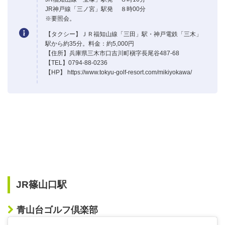
JR神戸線「三ノ宮」駅発 ８時00分
※要照会。
【タクシー】ＪＲ福知山線「三田」駅・神戸電鉄「三木」
駅から約35分。料金：約5,000円
【住所】兵庫県三木市口吉川町槇字長尾谷487-68
【TEL】0794-88-0236
【HP】 https://www.tokyu-golf-resort.com/mikiyokawa/
JR篠山口駅
青山台ゴルフ倶楽部