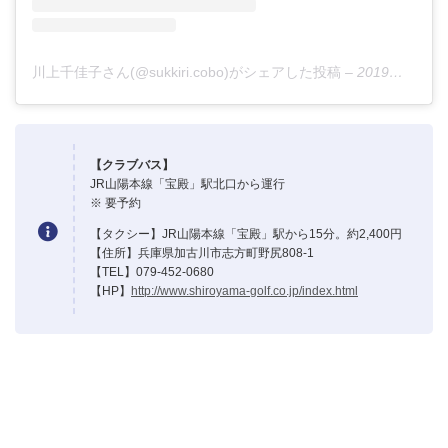
川上千佳子さん(@sukkiri.cobo)がシェアした投稿
–
2019年 5月月4日午後6時18分PDT
【クラブバス】
JR山陽本線「宝殿」駅北口から運行
※ 要予約
【タクシー】JR山陽本線「宝殿」駅から15分。約2,400円
【住所】兵庫県加古川市志方町野尻808-1
【TEL】079-452-0680
【HP】
http://www.shiroyama-golf.co.jp/index.html