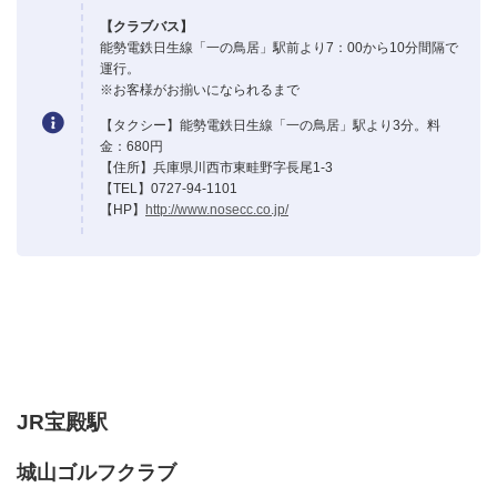
【クラブバス】
能勢電鉄日生線「一の鳥居」駅前より7：00から10分間隔で
運行。
※お客様がお揃いになられるまで
【タクシー】能勢電鉄日生線「一の鳥居」駅より3分。料
金：680円
【住所】兵庫県川西市東畦野字長尾1-3
【TEL】0727-94-1101
【HP】
http://www.nosecc.co.jp/
JR宝殿駅
城山ゴルフクラブ