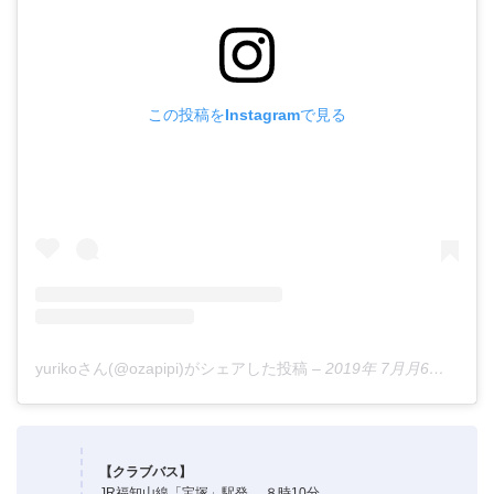
この投稿をInstagramで見る
yurikoさん(@ozapipi)がシェアした投稿
–
2019年 7月月6日午後7時42分PDT
【クラブバス】
JR福知山線「宝塚」駅発 ８時10分