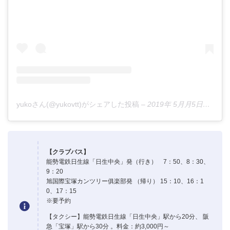
yukoさん(@yukovtt)がシェアした投稿
–
2019年 5月月5日午前12時33分PDT
【クラブバス】
能勢電鉄日生線「日生中央」発（行き） 7：50、8：30、
9：20
旭国際宝塚カンツリー俱楽部発 （帰り） 15：10、16：1
0、17：15
※要予約
【タクシー】能勢電鉄日生線「日生中央」駅から20分、 阪
急「宝塚」駅から30分 。料金：約3,000円～