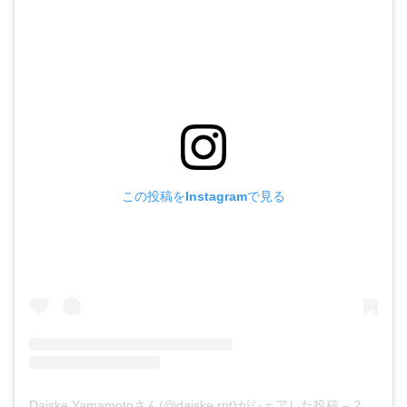
この投稿をInstagramで見る
Daiske Yamamotoさん(@daiske.rpt)がシェアした投稿
–
2019年 6月月24日午前2時30分PDT