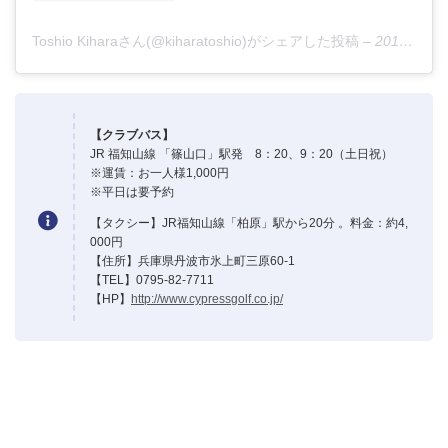
Toshio Kiharaさん(@kiharatoshio)がシェアした投稿
–
2019年 7月月18日午後4時28分PDT
【クラブバス】
JR 福知山線 「篠山口」駅発 8：20、9：20（土日祝）
※運賃：お一人様1,000円
※平日は要予約
【タクシー】JR福知山線「柏原」駅から20分 。料金：約4,
000円
【住所】兵庫県丹波市氷上町三原60-1
【TEL】0795-82-7711
【HP】
http://www.cypressgolf.co.jp/