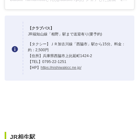
【クラブバス】
JR福知山線「相野」駅まで送迎有り(要予約)
【タクシー】ＪＲ加古川線「西脇市」駅から15分。料金：
約：2,500円
【住所】兵庫県西脇市上比延町1424-2
【TEL】0795-22-1251
【HP】
https://nishiwakicc.ne.jp/
JR相生駅