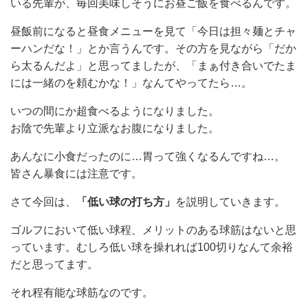
いる先輩が、毎回美味しそうにお昼ご飯を食べるんです。
昼飯前になると昼食メニューを見て「今日は担々麺とチャ
ーハンだな！」とか言うんです。その方を見ながら「だか
ら太るんだよ」と思ってましたが、「まぁ付き合いでたま
には一緒のを頼むかな！」なんてやってたら…。
いつの間にか超食べるようになりました。
お陰で先輩より立派なお腹になりました。
あんなに小食だったのに…胃って強くなるんですね…。
皆さん暴食には注意です。
さて今回は、
「低い球の打ち方」
を説明していきます。
ゴルフにおいて低い球程、メリットのある球筋はないと思
っています。むしろ低い球を操れれば100切りなんて余裕
だと思ってます。
それ程有能な球筋なのです。