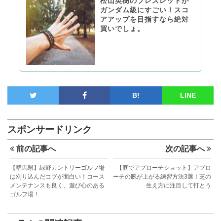
松山英樹のブレスレットが
ガンダム級にすごい！スコ
アアップを目指すなら絶対
買いでしょ。
B!
LINE
スポンサードリンク
前の記事へ
次の記事へ
【群馬県】緑野カントリーゴルフ場
【庭でアプローチショット】アプロ
は刈り込んだコブが面白い！コース
ーチの腕が上がる練習方法3選！芝の
メンテナンスも良く、遊び心のある
生え方に注目して打とう
ゴルフ場！