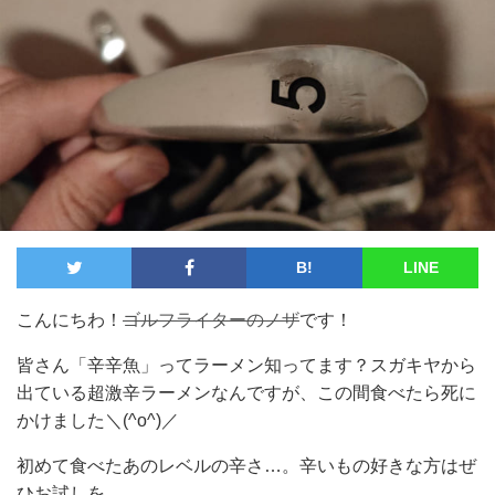
B!
LINE
こんにちわ！
ゴルフライターのノザ
です！
皆さん「辛辛魚」ってラーメン知ってます？スガキヤから
出ている超激辛ラーメンなんですが、この間食べたら死に
かけました＼(^o^)／
初めて食べたあのレベルの辛さ…。辛いもの好きな方はぜ
ひお試しを。