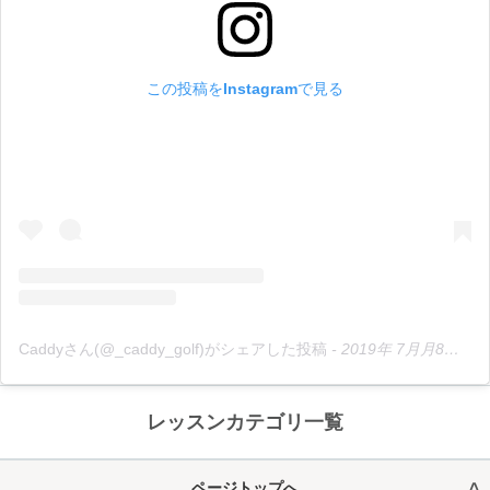
この投稿をInstagramで見る
Caddyさん(@_caddy_golf)がシェアした投稿
-
2019年 7月月8日午後6時37分PDT
レッスンカテゴリ一覧
ページトップへ