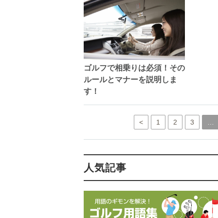
ゴルフで相乗りは必須！その
ルールとマナーを説明しま
す！
<
1
2
3
…
人気記事