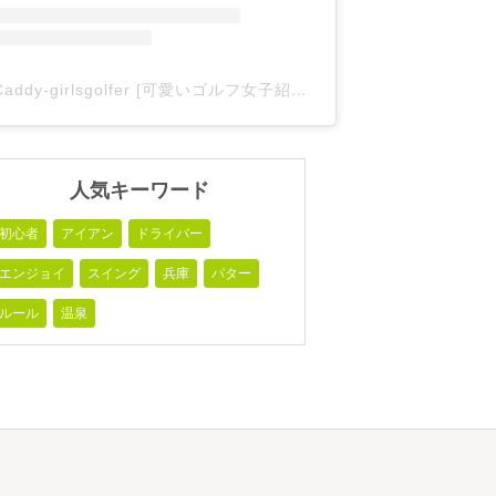
Caddy-girlsgolfer [可愛いゴルフ女子紹介](@caddy_girlsgolfer)がシェアした投稿
人気キーワード
初心者
アイアン
ドライバー
エンジョイ
スイング
兵庫
パター
ルール
温泉