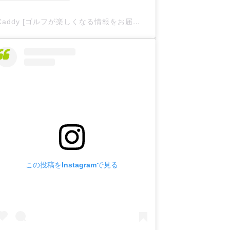
Caddy [ゴルフが楽しくなる情報をお届け
](@caddy__offici
この投稿をInstagramで見る