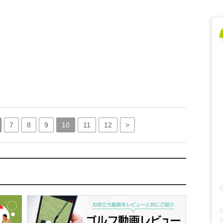
7
8
9
10
11
12
>