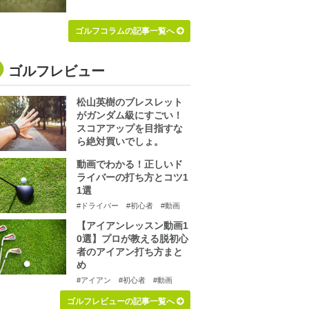
ゴルフコラムの記事一覧へ
ゴルフレビュー
松山英樹のブレスレット
がガンダム級にすごい！
スコアアップを目指すな
ら絶対買いでしょ。
動画でわかる！正しいド
ライバーの打ち方とコツ1
1選
#ドライバー
#初心者
#動画
【アイアンレッスン動画1
0選】プロが教える脱初心
者のアイアン打ち方まと
め
#アイアン
#初心者
#動画
ゴルフレビューの記事一覧へ