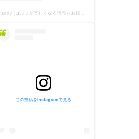
Caddy [ゴルフが楽しくなる情報をお届け
](@caddy__offici
この投稿をInstagramで見る