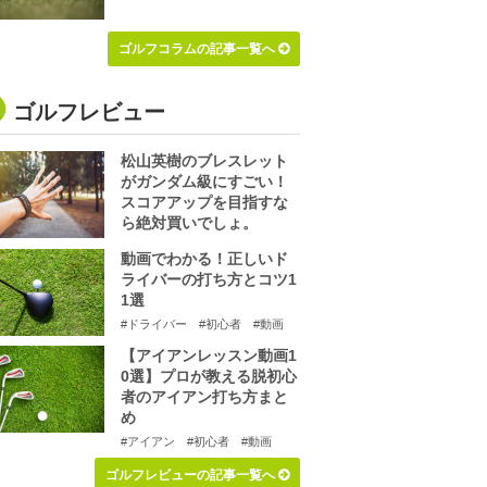
ゴルフコラムの記事一覧へ
ゴルフレビュー
松山英樹のブレスレット
がガンダム級にすごい！
スコアアップを目指すな
ら絶対買いでしょ。
動画でわかる！正しいド
ライバーの打ち方とコツ1
1選
#ドライバー
#初心者
#動画
【アイアンレッスン動画1
0選】プロが教える脱初心
者のアイアン打ち方まと
め
#アイアン
#初心者
#動画
ゴルフレビューの記事一覧へ