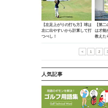
【左足上がりの打ち方】球は
【第二
左に出やすいから計算して打
は才能
つべし！
教えた
<
1
2
人気記事