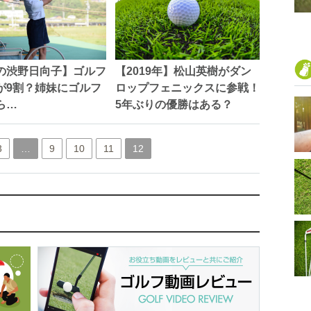
の渋野日向子】ゴルフ
【2019年】松山英樹がダン
が9割？姉妹にゴルフ
ロップフェニックスに参戦！
ら…
5年ぶりの優勝はある？
3
…
9
10
11
12