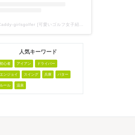
Caddy-girlsgolfer [可愛いゴルフ女子紹介](@caddy_girlsgolfer)がシェアした投稿
人気キーワード
初心者
アイアン
ドライバー
エンジョイ
スイング
兵庫
パター
ルール
温泉