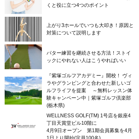
くと役に立つ4つのポイント
上がり3ホールでいつも大叩き！原因と
対策について説明します
パター練習を継続させる方法！ストイ
ックにやれない人はこうやればいい
『紫塚ゴルフアカデミー』開校！ ヴィ
ラやグランピングと合わせた新しいゴ
ルフライフを提案 ～無料レッスン体
験キャンペーン中｜紫塚ゴルフ倶楽部
(栃木県)
WELLNESS GOLF(TM) 1号店を銀座4
丁目天賞堂ビル10階に
4月9日オープン 第1期会員募集を4月
1日より開始(定員100名)