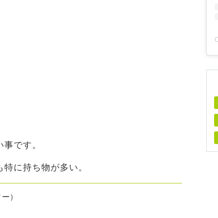
い事です。
も特に持ち物が多い。
ィー）