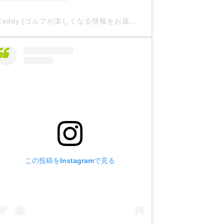
Caddy [ゴルフが楽しくなる情報をお届け
](@caddy__offici
この投稿をInstagramで見る