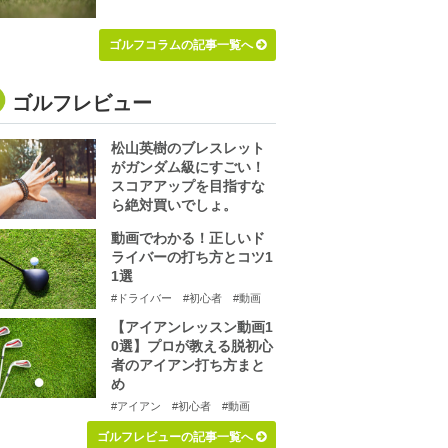
ゴルフコラムの記事一覧へ
ゴルフレビュー
松山英樹のブレスレット
がガンダム級にすごい！
スコアアップを目指すな
ら絶対買いでしょ。
動画でわかる！正しいド
ライバーの打ち方とコツ1
1選
#ドライバー
#初心者
#動画
【アイアンレッスン動画1
0選】プロが教える脱初心
者のアイアン打ち方まと
め
#アイアン
#初心者
#動画
ゴルフレビューの記事一覧へ