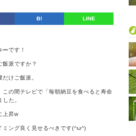
B!
LINE
ター
です！
ご飯派ですか？
僕だけご飯派。
、この間テレビで「毎朝納豆を食べると寿命
ました。
に上昇w
ミング良く見せるべきです(^ω^)