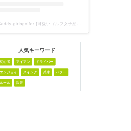
Caddy-girlsgolfer [可愛いゴルフ女子紹介](@caddy_girlsgolfer)がシェアした投稿
人気キーワード
初心者
アイアン
ドライバー
エンジョイ
スイング
兵庫
パター
ルール
温泉