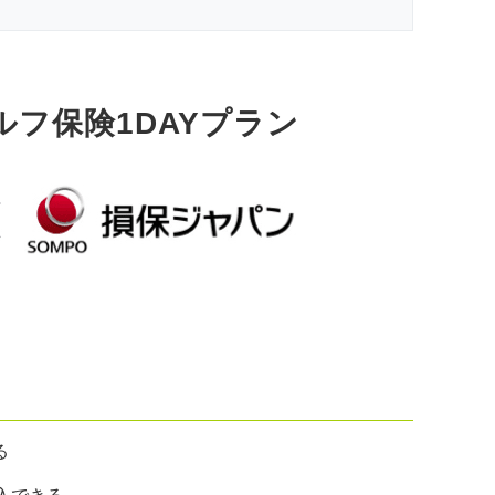
ルフ保険1DAYプラン
る