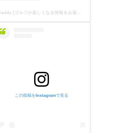
Caddy [ゴルフが楽しくなる情報をお届け
](@caddy__offici
この投稿をInstagramで見る