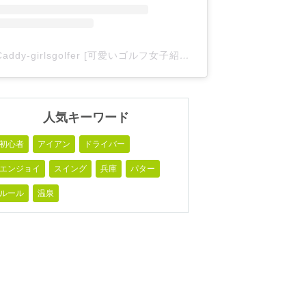
Caddy-girlsgolfer [可愛いゴルフ女子紹介](@caddy_girlsgolfer)がシェアした投稿
人気キーワード
初心者
アイアン
ドライバー
エンジョイ
スイング
兵庫
パター
ルール
温泉