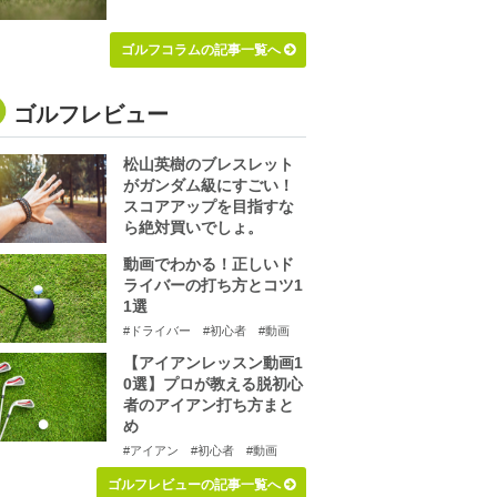
ゴルフコラムの記事一覧へ
ゴルフレビュー
松山英樹のブレスレット
がガンダム級にすごい！
スコアアップを目指すな
ら絶対買いでしょ。
動画でわかる！正しいド
ライバーの打ち方とコツ1
1選
#ドライバー
#初心者
#動画
【アイアンレッスン動画1
0選】プロが教える脱初心
者のアイアン打ち方まと
め
#アイアン
#初心者
#動画
ゴルフレビューの記事一覧へ