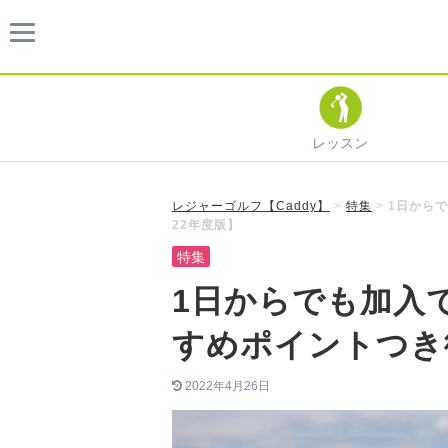
レッスン
レジャーゴルフ【Caddy】
>
特集
>
1日から
22年度版】
特集
1日からでも加入
すめポイントつき
2022年4月26日