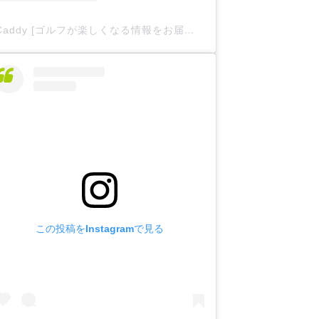
Caddy [ゴルフが楽しくなる情報をお届け
](@caddy__offici
この投稿をInstagramで見る