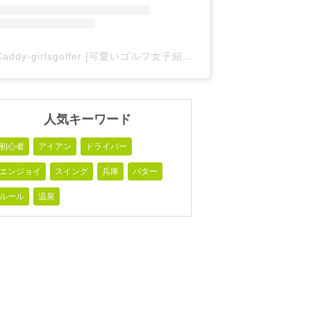
Caddy-girlsgolfer [可愛いゴルフ女子紹介](@caddy_girlsgolfer)がシェアした投稿
人気キーワード
初心者
アイアン
ドライバー
エンジョイ
スイング
兵庫
パター
ルール
温泉