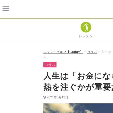
レッスン
レジャーゴルフ【Caddy】
>
コラム
>
人生は
由
コラム
人生は「お金にな
熱を注ぐかが重要
2021年3月12日