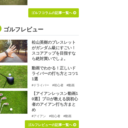
ゴルフコラムの記事一覧へ
ゴルフレビュー
松山英樹のブレスレット
がガンダム級にすごい！
スコアアップを目指すな
ら絶対買いでしょ。
動画でわかる！正しいド
ライバーの打ち方とコツ1
1選
#ドライバー
#初心者
#動画
【アイアンレッスン動画1
0選】プロが教える脱初心
者のアイアン打ち方まと
め
#アイアン
#初心者
#動画
ゴルフレビューの記事一覧へ