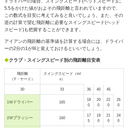
ドライバーの場合、スイングスピード(ヘッドスピード)に
5.5をかけた値がおよその飛距離と言われていますので、
この数式を目安に考えてみると良いでしょう。また、その
逆の計算で望む飛距離に必要なスイングスピード(ヘッド
スピード)も把握することができます。
アイアンの飛距離の基準値を計算する場合には、ドライバ
ーの2分の1が9Iと覚えておけるといいでしょう。
◆
クラブ・スイングスピード別の飛距離目安表
飛距離
スイングスピード（m/
（Y・ヤード）
s）
30
33
36
40
45
18
20
22
26
1Wドライバー
165
0
0
0
0
17
19
21
24
2Wブラッシー
160
5
0
0
0