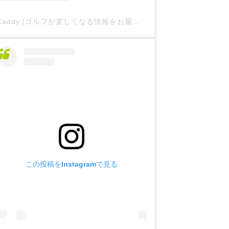
Caddy [ゴルフが楽しくなる情報をお届け
](@caddy__offici
この投稿をInstagramで見る