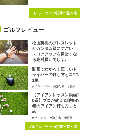
ゴルフコラムの記事一覧へ
ゴルフレビュー
松山英樹のブレスレット
がガンダム級にすごい！
スコアアップを目指すな
ら絶対買いでしょ。
動画でわかる！正しいド
ライバーの打ち方とコツ1
1選
#ドライバー
#初心者
#動画
【アイアンレッスン動画1
0選】プロが教える脱初心
者のアイアン打ち方まと
め
#アイアン
#初心者
#動画
ゴルフレビューの記事一覧へ