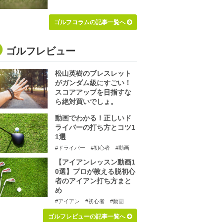
ゴルフコラムの記事一覧へ
ゴルフレビュー
松山英樹のブレスレット
がガンダム級にすごい！
スコアアップを目指すな
ら絶対買いでしょ。
動画でわかる！正しいド
ライバーの打ち方とコツ1
1選
#ドライバー
#初心者
#動画
【アイアンレッスン動画1
0選】プロが教える脱初心
者のアイアン打ち方まと
め
#アイアン
#初心者
#動画
ゴルフレビューの記事一覧へ