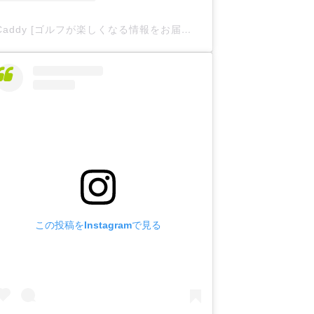
Caddy [ゴルフが楽しくなる情報をお届け
](@caddy__offici
この投稿をInstagramで見る