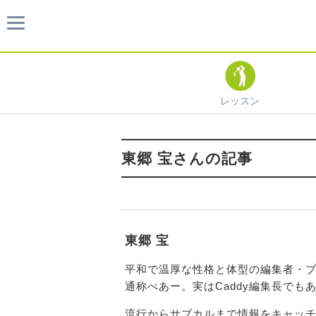
レッスン
東郷 宝さんの記事
東郷 宝
平和で温厚な性格と体型の編集者・
通称べあー。実はCaddy編集長でも
流行からサブカルまで情報をキャッ