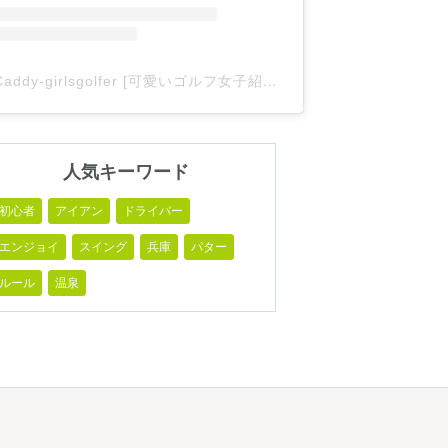
Caddy-girlsgolfer [可愛いゴルフ女子紹介](@caddy_girlsgolfer)がシェアした投稿
人気キーワード
初心者
アイアン
ドライバー
エンジョイ
スイング
兵庫
パター
ルール
温泉