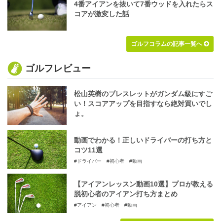
4番アイアンを抜いて7番ウッドを入れたらス
コアが激変した話
ゴルフコラムの記事一覧へ
ゴルフレビュー
松山英樹のブレスレットがガンダム級にすご
い！スコアアップを目指すなら絶対買いでし
ょ。
動画でわかる！正しいドライバーの打ち方と
コツ11選
#ドライバー
#初心者
#動画
【アイアンレッスン動画10選】プロが教える
脱初心者のアイアン打ち方まとめ
#アイアン
#初心者
#動画