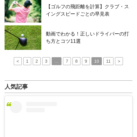
【ゴルフの飛距離を計算】クラブ・ス
イングスピードごとの早見表
動画でわかる！正しいドライバーの打
ち方とコツ11選
<
1
2
3
…
7
8
9
10
11
>
人気記事