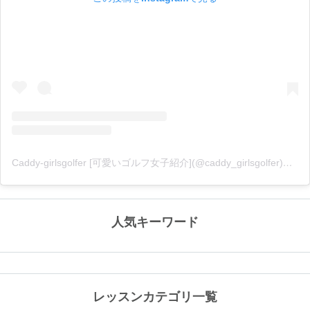
Caddy-girlsgolfer [可愛いゴルフ女子紹介](@caddy_girlsgolfer)がシェアした投稿
人気キーワード
レッスンカテゴリ一覧