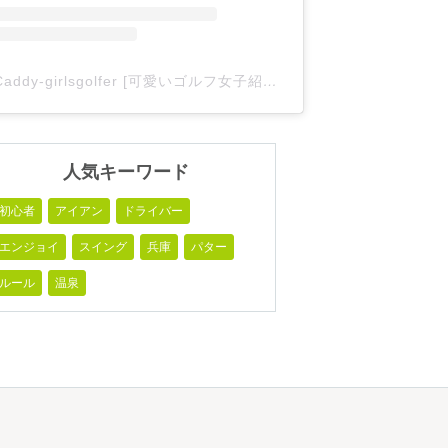
Caddy-girlsgolfer [可愛いゴルフ女子紹介](@caddy_girlsgolfer)がシェアした投稿
人気キーワード
初心者
アイアン
ドライバー
エンジョイ
スイング
兵庫
パター
ルール
温泉