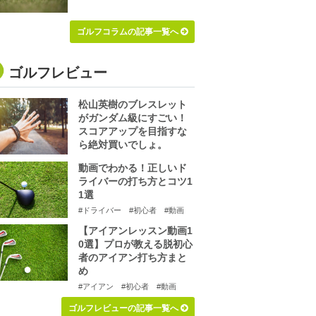
ゴルフコラムの記事一覧へ
ゴルフレビュー
松山英樹のブレスレット
がガンダム級にすごい！
スコアアップを目指すな
ら絶対買いでしょ。
動画でわかる！正しいド
ライバーの打ち方とコツ1
1選
#ドライバー
#初心者
#動画
【アイアンレッスン動画1
0選】プロが教える脱初心
者のアイアン打ち方まと
め
#アイアン
#初心者
#動画
ゴルフレビューの記事一覧へ