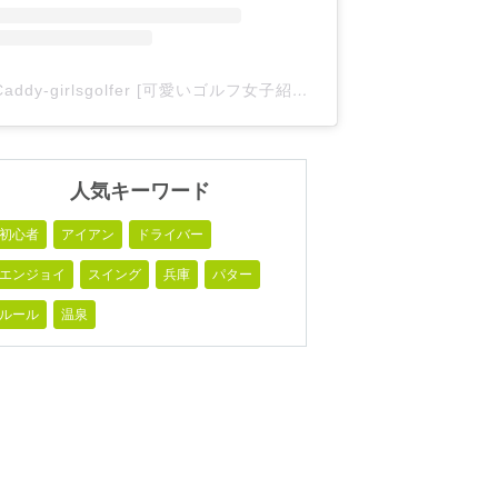
Caddy-girlsgolfer [可愛いゴルフ女子紹介](@caddy_girlsgolfer)がシェアした投稿
人気キーワード
初心者
アイアン
ドライバー
エンジョイ
スイング
兵庫
パター
ルール
温泉