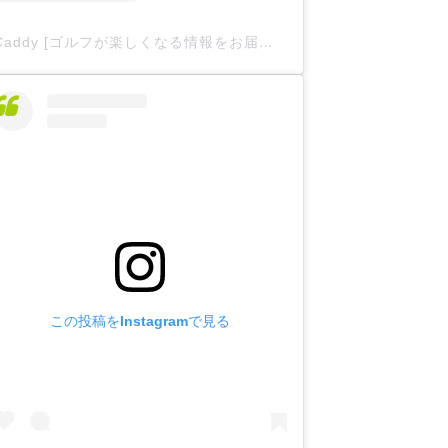
Caddy [ゴルフが楽しくなる情報をお届け
](@caddy__offici
この投稿をInstagramで見る