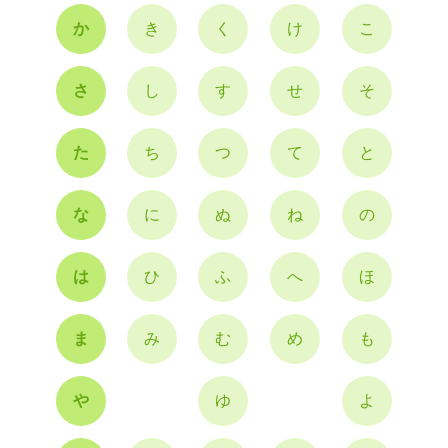
か
き
く
け
こ
さ
し
す
せ
そ
た
ち
つ
て
と
な
に
ぬ
ね
の
は
ひ
ふ
へ
ほ
ま
み
む
め
も
や
ゆ
よ