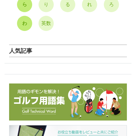
ら
り
る
れ
ろ
わ
英数
人気記事