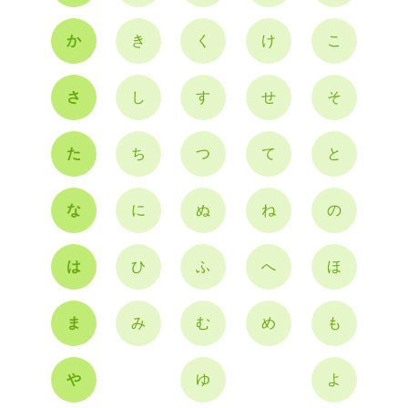
か
き
く
け
こ
さ
し
す
せ
そ
た
ち
つ
て
と
な
に
ぬ
ね
の
は
ひ
ふ
へ
ほ
ま
み
む
め
も
や
ゆ
よ