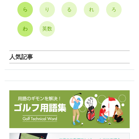
ら
り
る
れ
ろ
わ
英数
人気記事