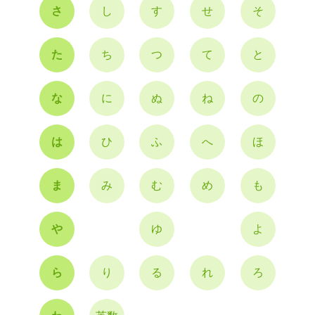
さ
し
す
せ
そ
た
ち
つ
て
と
な
に
ぬ
ね
の
は
ひ
ふ
へ
ほ
ま
み
む
め
も
や
ゆ
よ
ら
り
る
れ
ろ