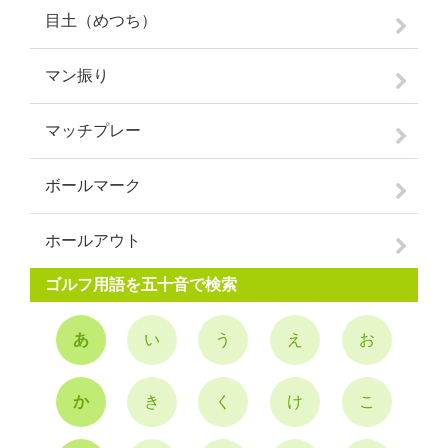
目土（めつち）
マン振り
マッチプレー
ボールマーク
ホールアウト
ゴルフ用語を五十音で検索
あ
い
う
え
お
か
き
く
け
こ