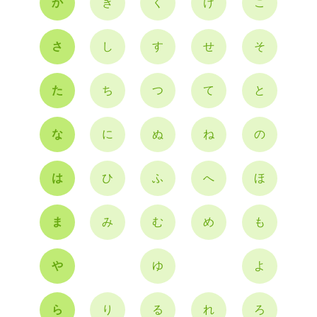
か
き
く
け
こ
さ
し
す
せ
そ
た
ち
つ
て
と
な
に
ぬ
ね
の
は
ひ
ふ
へ
ほ
ま
み
む
め
も
や
ゆ
よ
ら
り
る
れ
ろ