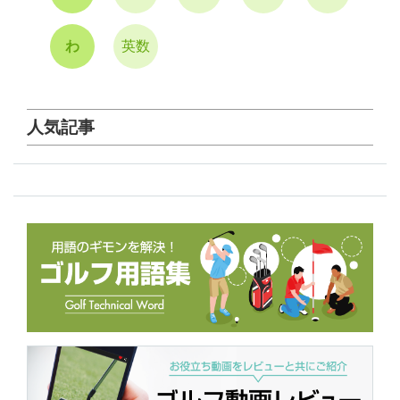
わ
英数
人気記事