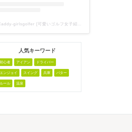
Caddy-girlsgolfer [可愛いゴルフ女子紹介](@caddy_girlsgolfer)がシェアした投稿
人気キーワード
初心者
アイアン
ドライバー
エンジョイ
スイング
兵庫
パター
ルール
温泉