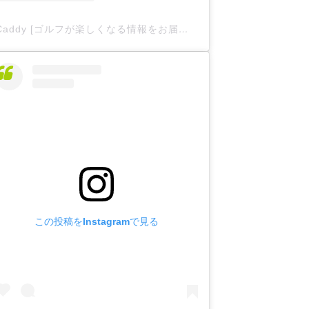
Caddy [ゴルフが楽しくなる情報をお届け
](@caddy__offici
この投稿をInstagramで見る