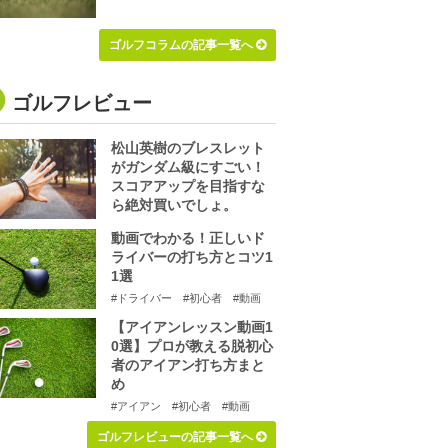
ゴルフコラムの記事一覧へ
ゴルフレビュー
松山英樹のブレスレット
がガンダム級にすごい！
スコアアップを目指すな
ら絶対買いでしょ。
動画でわかる！正しいド
ライバーの打ち方とコツ1
1選
#ドライバー
#初心者
#動画
【アイアンレッスン動画1
0選】プロが教える脱初心
者のアイアン打ち方まと
め
#アイアン
#初心者
#動画
ゴルフレビューの記事一覧へ