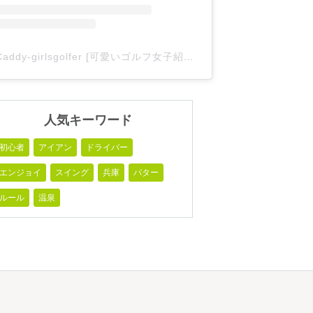
Caddy-girlsgolfer [可愛いゴルフ女子紹介](@caddy_girlsgolfer)がシェアした投稿
人気キーワード
初心者
アイアン
ドライバー
エンジョイ
スイング
兵庫
パター
ルール
温泉