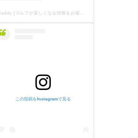
Caddy [ゴルフが楽しくなる情報をお届け
](@caddy__offici
この投稿をInstagramで見る