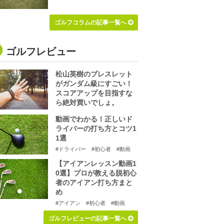
ゴルフコラムの記事一覧へ
ゴルフレビュー
松山英樹のブレスレット
がガンダム級にすごい！
スコアアップを目指すな
ら絶対買いでしょ。
動画でわかる！正しいド
ライバーの打ち方とコツ1
1選
#ドライバー
#初心者
#動画
【アイアンレッスン動画1
0選】プロが教える脱初心
者のアイアン打ち方まと
め
#アイアン
#初心者
#動画
ゴルフレビューの記事一覧へ