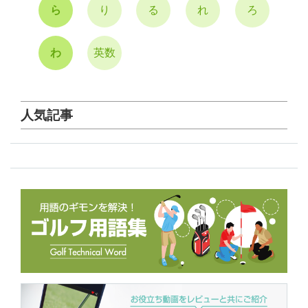
ら
り
る
れ
ろ
わ
英数
人気記事