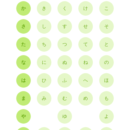
か
き
く
け
こ
さ
し
す
せ
そ
た
ち
つ
て
と
な
に
ぬ
ね
の
は
ひ
ふ
へ
ほ
ま
み
む
め
も
や
ゆ
よ