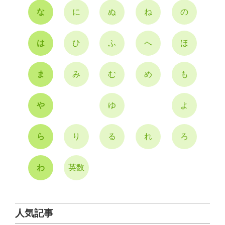
な
に
ぬ
ね
の
は
ひ
ふ
へ
ほ
ま
み
む
め
も
や
ゆ
よ
ら
り
る
れ
ろ
わ
英数
人気記事