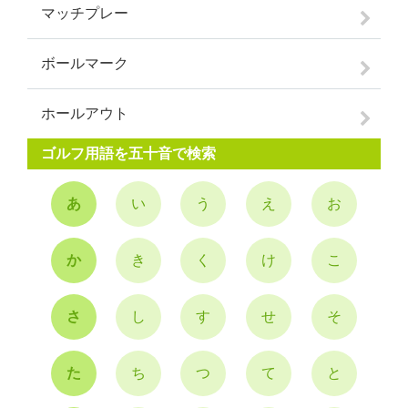
マッチプレー
ボールマーク
ホールアウト
ゴルフ用語を五十音で検索
あ
い
う
え
お
か
き
く
け
こ
さ
し
す
せ
そ
た
ち
つ
て
と