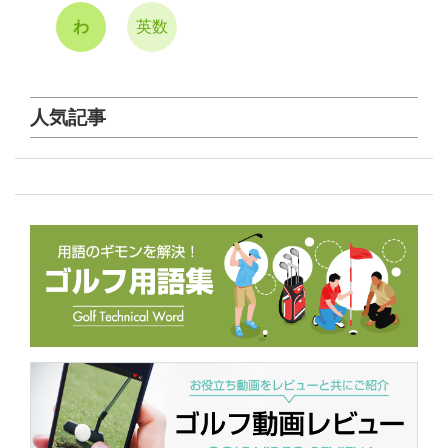
わ
英数
人気記事