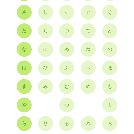
さ
し
す
せ
そ
た
ち
つ
て
と
な
に
ぬ
ね
の
は
ひ
ふ
へ
ほ
ま
み
む
め
も
や
ゆ
よ
ら
り
る
れ
ろ