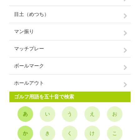
目土（めつち）
マン振り
マッチプレー
ボールマーク
ホールアウト
ゴルフ用語を五十音で検索
あ
い
う
え
お
か
き
く
け
こ