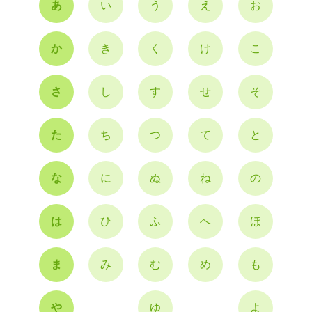
あ
い
う
え
お
か
き
く
け
こ
さ
し
す
せ
そ
た
ち
つ
て
と
な
に
ぬ
ね
の
は
ひ
ふ
へ
ほ
ま
み
む
め
も
や
ゆ
よ