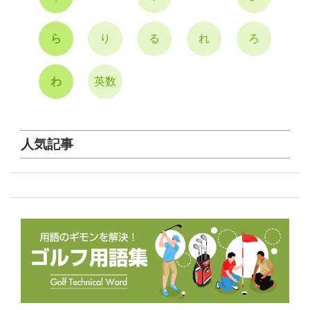
ら
り
る
れ
ろ
わ
英数
人気記事