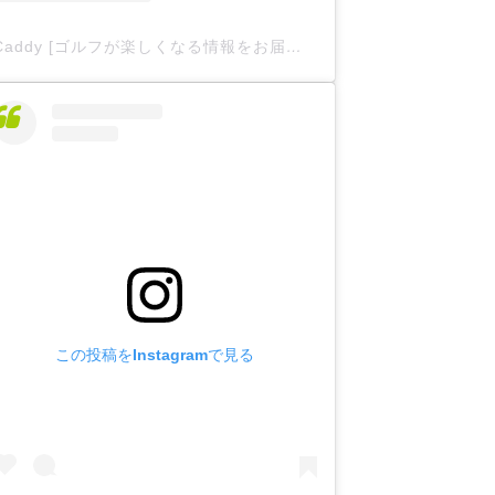
Caddy [ゴルフが楽しくなる情報をお届け
](@caddy__offici
この投稿をInstagramで見る