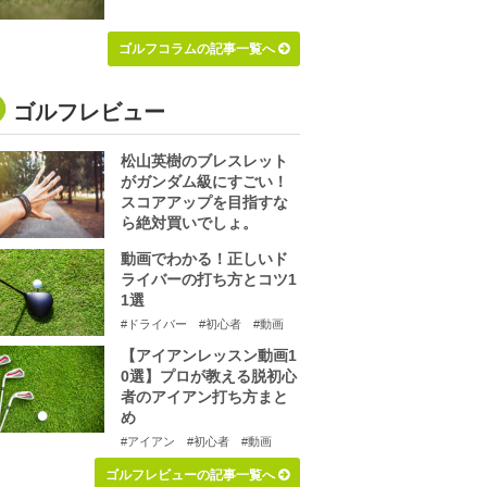
ゴルフコラムの記事一覧へ
ゴルフレビュー
松山英樹のブレスレット
がガンダム級にすごい！
スコアアップを目指すな
ら絶対買いでしょ。
動画でわかる！正しいド
ライバーの打ち方とコツ1
1選
#ドライバー
#初心者
#動画
【アイアンレッスン動画1
0選】プロが教える脱初心
者のアイアン打ち方まと
め
#アイアン
#初心者
#動画
ゴルフレビューの記事一覧へ