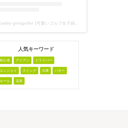
Caddy-girlsgolfer [可愛いゴルフ女子紹介](@caddy_girlsgolfer)がシェアした投稿
人気キーワード
初心者
アイアン
ドライバー
エンジョイ
スイング
兵庫
パター
ルール
温泉